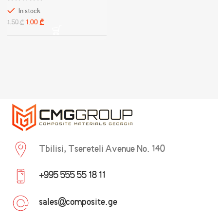
In stock
1.00
₾
1.50
₾
Tbilisi, Tsereteli Avenue No. 140
+995 555 55 18 11
sales@composite.ge