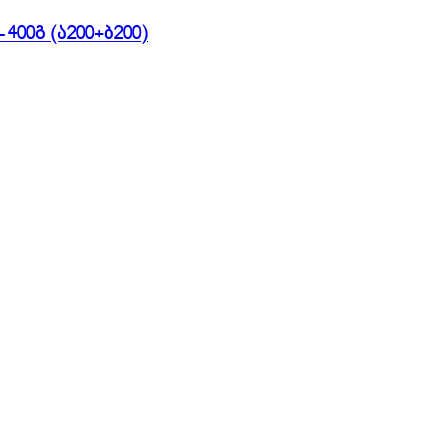
00გ (ა200+ბ200)