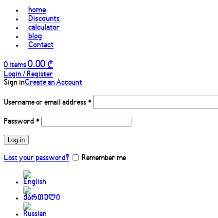
home
Discounts
calculator
blog
Contact
0.00
₾
0
items
Login / Register
Sign in
Create an Account
Username or email address
*
Password
*
Log in
Lost your password?
Remember me