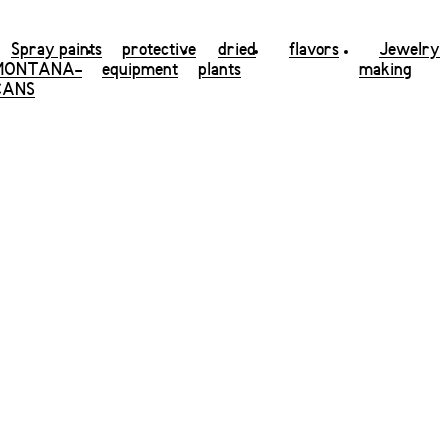
Spray paints
protective
dried
flavors
Jewelry
MONTANA-
equipment
plants
making
CANS