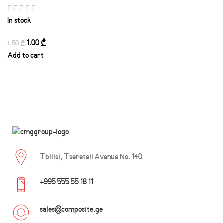
In stock
1.00
₾
1.50
₾
Add to cart
Tbilisi, Tsereteli Avenue No. 140
+995 555 55 18 11
sales@composite.ge