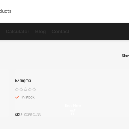
Calculator
Blog
Contact
Sh
სათითე
In stock
Read More
SKU:
XCPRC-38