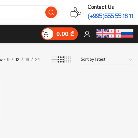
Contact Us
(+995)555 55 18 11
0.00
₾
ow
9
12
18
24