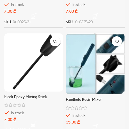
In stock
In stock
₾
₾
SKU:
XC0325-21
SKU:
XC0325-20
black Epoxy Mixing Stick
Handheld Resin Mixer
In stock
In stock
₾
₾