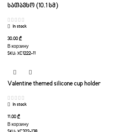
სათავსო (10.1 სმ)
In stock
₾
В корзину
SKU:
XC1222-11
Valentine themed silicone cup holder
In stock
₾
В корзину
SKU:
XC322-138