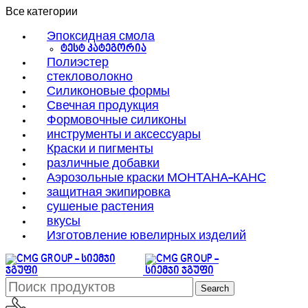
Все категории
Эпоксидная смола
ტესტ კატეგორია
Полиэстер
стекловолокно
Силиконовые формы
Свечная продукция
Формовочные силиконы
инструменты и аксессуары
Краски и пигменты
различные добавки
Аэрозольные краски МОНТАНА-КАНС
защитная экипировка
сушеные растения
вкусы
Изготовление ювелирных изделий
Search