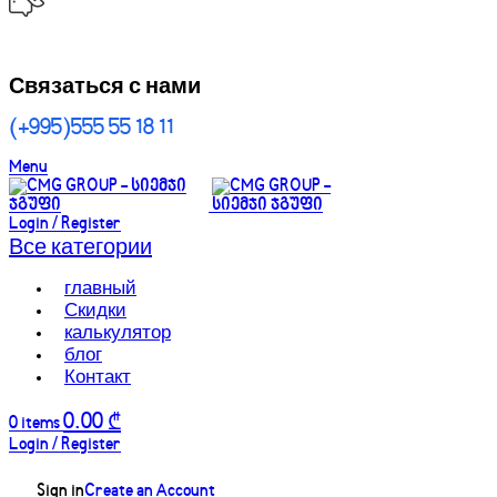
Связаться с нами
(+995)555 55 18 11
Menu
Login / Register
Все категории
главный
Скидки
калькулятор
блог
Контакт
0.00
₾
0
items
Login / Register
Sign in
Create an Account