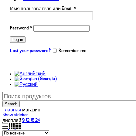
Имя пользователя или Email
*
Password
*
Log in
Lost your password?
Remember me
Search
Главная
магазин
Show sidebar
дисплей
9
12
18
24