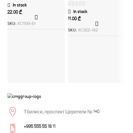
In stock
In stock
₾
₾
SKU:
XC1109-61
SKU:
XC322-142
Va
ho
S
Тбилиси, проспект Церетели № 140
+995 555 55 18 11