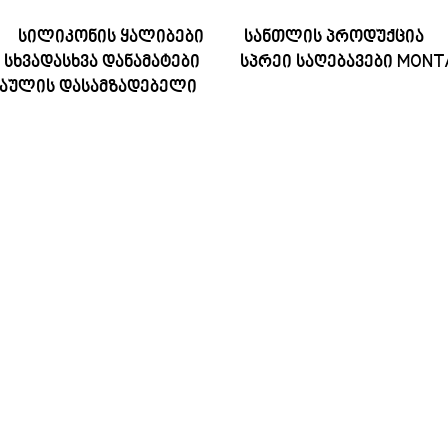
ᲡᲘᲚᲘᲙᲝᲜᲘᲡ ᲧᲐᲚᲘᲑᲔᲑᲘ
ᲡᲐᲜᲗᲚᲘᲡ ᲞᲠᲝᲓᲣᲥᲪᲘᲐ
ᲡᲮᲕᲐᲓᲐᲡᲮᲕᲐ ᲓᲐᲜᲐᲛᲐᲢᲔᲑᲘ
ᲡᲞᲠᲔᲘ ᲡᲐᲦᲔᲑᲐᲕᲔᲑᲘ MON
ᲙᲐᲣᲚᲘᲡ ᲓᲐᲡᲐᲛᲖᲐᲓᲔᲑᲔᲚᲘ