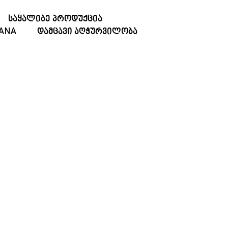
ᲡᲐᲧᲐᲚᲘᲑᲔ ᲞᲠᲝᲓᲣᲥᲪᲘᲐ
TANA
ᲓᲐᲛᲪᲐᲕᲘ ᲐᲦᲭᲣᲠᲕᲘᲚᲝᲑᲐ