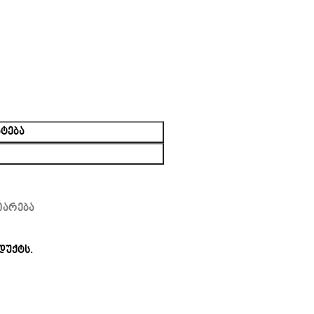
ᲢᲔᲑᲐ
იარება
დუქტს.