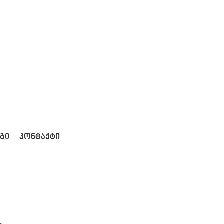
ᲒᲘ
ᲙᲝᲜᲢᲐᲥᲢᲘ