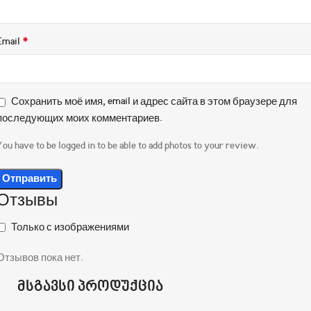
*
Email
Сохранить моё имя, email и адрес сайта в этом браузере для
последующих моих комментариев.
You have to be logged in to be able to add photos to your review.
Отзывы
Только с изображениями
Отзывов пока нет.
მსგავსი პროდუქცია