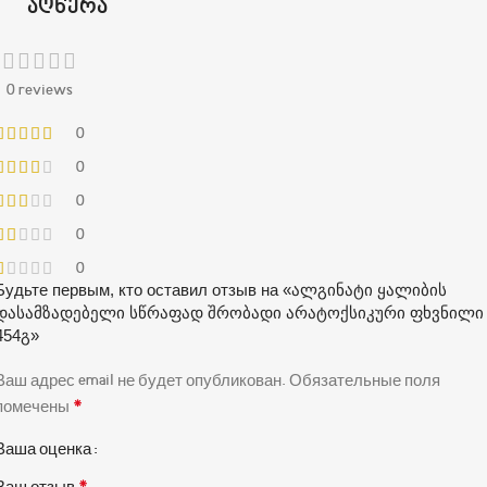
აღწერა
0 reviews
0
0
0
0
0
Будьте первым, кто оставил отзыв на «ალგინატი ყალიბის
დასამზადებელი სწრაფად შრობადი არატოქსიკური ფხვნილი
454გ»
Ваш адрес email не будет опубликован.
Обязательные поля
*
помечены
Ваша оценка