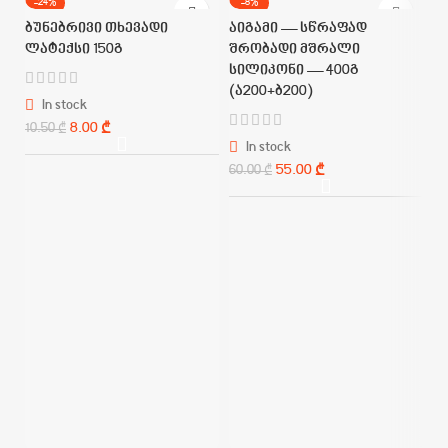
-24%
-8%
ბუნებრივი თხევადი
აიგამი — სწრაფად
ლატექსი 150გ
შრობადი მშრალი
სილიკონი — 400გ
(ა200+ბ200)
In stock
8.00
₾
10.50
₾
In stock
55.00
₾
60.00
₾
თ
მ
გ
SK