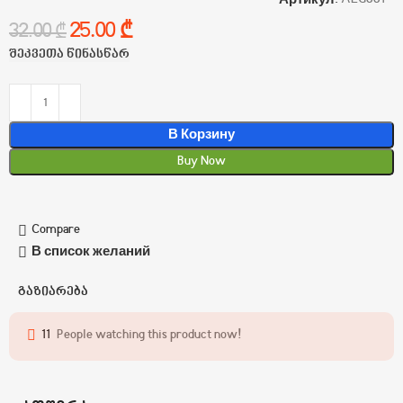
Артикул:
ALG001
25.00
₾
32.00
₾
შეკვეთა წინასწარ
В Корзину
Buy Now
Compare
В список желаний
გაზიარება
11
People watching this product now!