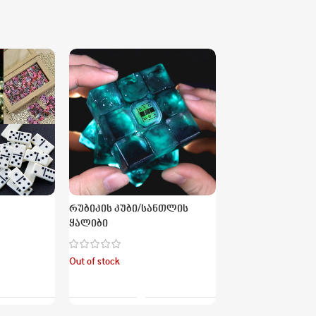
ლათინური ანბან
რუბიკის კუბი/სანთლის
ყალიბი
მარაგშია
₾
Out of stock
Კალათაში Დ
მატება
Ვრცლად